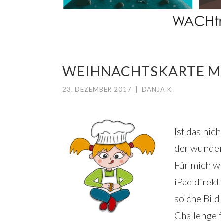
WEIHNACHTSKARTE MI
23. DEZEMBER 2017
|
DANJA K
Ist das nic
der wunder
Für mich wa
iPad direkt
solche Bil
Challenge f