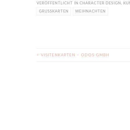
VERÖFFENTLICHT IN
CHARACTER DESIGN
,
KU
GRUSSKARTEN
WEIHNACHTEN
<
VISITENKARTEN – ODOS GMBH
BEITRAGS-
NAVIGATION