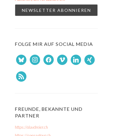
FOLGE MIR AUF SOCIAL MEDIA
bluesky
instagram
facebook
vimeo
linkedin
xing
rss
FREUNDE, BEKANNTE UND
PARTNER
https://olavdreier.ch
https://paessetour.ch