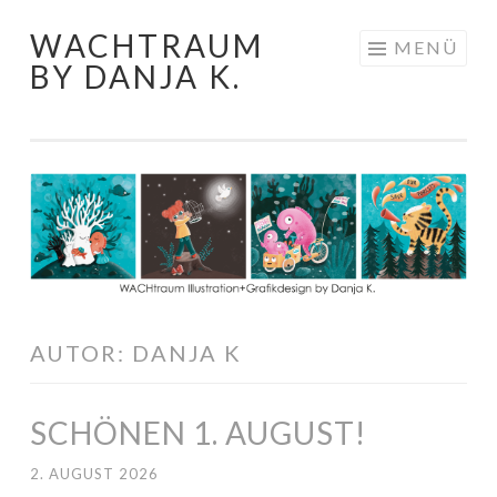
WACHTRAUM
Springe
MENÜ
BY DANJA K.
zum
Inhalt
AUTOR:
DANJA K
SCHÖNEN 1. AUGUST!
2. AUGUST 2026