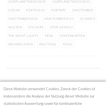
OURPLANETWEEK2020
OURPLANETWEEK2022
OZEAN
PORTFOLIO
PORTRÄT
SAVETEMBER
SAVETEMBER2020
SAVETEMBER2021
SCHWEIZ
SKIZZEN
STICKERS
STOP-GEWALT
THE NIGHT LIGHTS
TIERE
VISITENKARTEN
WEIHNACHTEN
WELTTAGE
YOGA
Diese Website verwendet Cookies. Zweck der Cookies ist
insbesondere die Analyse der Nutzung dieser Website zur
Copyright ©WACHtraum Illustration+Grafikdesign by Danja
statistischen Auswertung sowie für kontinuierliche