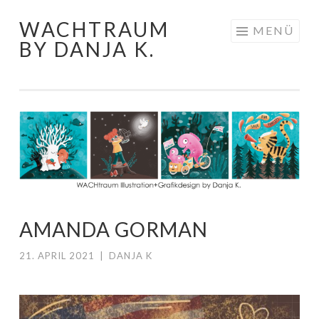
WACHTRAUM
Springe
MENÜ
BY DANJA K.
zum
Inhalt
AMANDA GORMAN
21. APRIL 2021
|
DANJA K