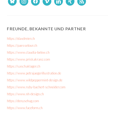
bluesky
instagram
facebook
vimeo
linkedin
xing
rss
FREUNDE, BEKANNTE UND PARTNER
https://olavdreier.ch
https://paessetour.ch
https://www.claudia-below.ch
https://www.priskakranz.com
https://saschaklager.ch
https://www.petrajaegerillustration.de
https://www.wildpeppermint-design.de
https://www.ruby-bachert-schneider.com
https://www.nh-design.ch
https://denysehug.com
https://www.faceform.ch