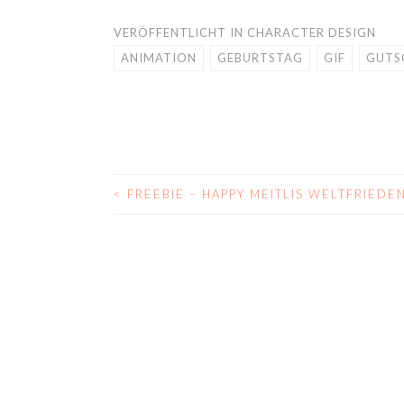
VERÖFFENTLICHT IN
CHARACTER DESIGN
ANIMATION
GEBURTSTAG
GIF
GUTS
<
FREEBIE – HAPPY MEITLIS WELTFRIEDE
BEITRAGS-
NAVIGATION