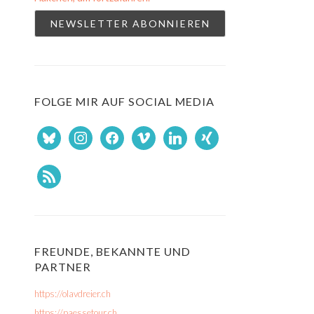
FOLGE MIR AUF SOCIAL MEDIA
bluesky
instagram
facebook
vimeo
linkedin
xing
rss
FREUNDE, BEKANNTE UND
PARTNER
https://olavdreier.ch
https://paessetour.ch