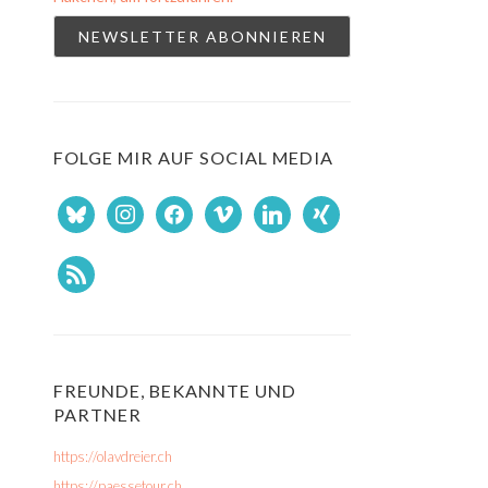
FOLGE MIR AUF SOCIAL MEDIA
bluesky
instagram
facebook
vimeo
linkedin
xing
rss
FREUNDE, BEKANNTE UND
PARTNER
https://olavdreier.ch
https://paessetour.ch