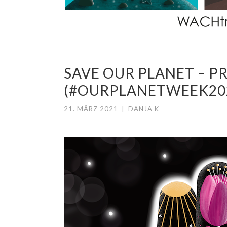
SAVE OUR PLANET – P
(#OURPLANETWEEK20
21. MÄRZ 2021
|
DANJA K