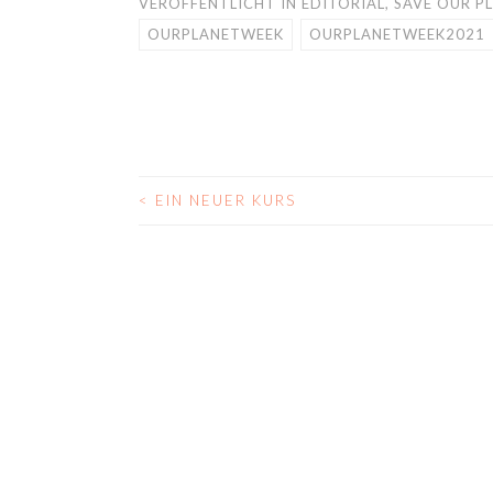
VERÖFFENTLICHT IN
EDITORIAL
,
SAVE OUR P
OURPLANETWEEK
OURPLANETWEEK2021
<
EIN NEUER KURS
BEITRAGS-
NAVIGATION