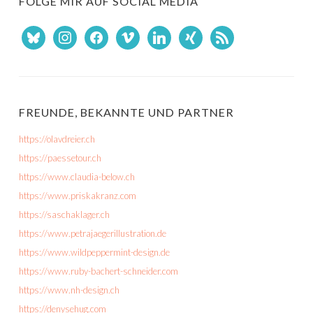
FOLGE MIR AUF SOCIAL MEDIA
bluesky
instagram
facebook
vimeo
linkedin
xing
rss
FREUNDE, BEKANNTE UND PARTNER
https://olavdreier.ch
https://paessetour.ch
https://www.claudia-below.ch
https://www.priskakranz.com
https://saschaklager.ch
https://www.petrajaegerillustration.de
https://www.wildpeppermint-design.de
https://www.ruby-bachert-schneider.com
https://www.nh-design.ch
https://denysehug.com