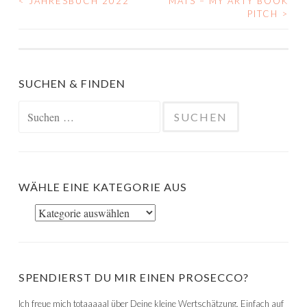
<
JAHRESBUCH 2022
MATS – MY ARTY BOOK
BEITRAGS-
PITCH
>
NAVIGATION
SUCHEN & FINDEN
Suchen
nach:
WÄHLE EINE KATEGORIE AUS
Wähle
eine
Kategorie
aus
SPENDIERST DU MIR EINEN PROSECCO?
Ich freue mich totaaaaal über Deine kleine Wertschätzung. Einfach auf