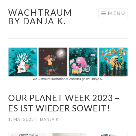
WACHTRAUM
Springe
MENÜ
BY DANJA K.
zum
Inhalt
OUR PLANET WEEK 2023 –
ES IST WIEDER SOWEIT!
1. MAI 2023
|
DANJA K